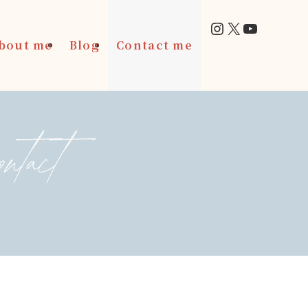
Instagram
X
YouTub
bout me
Blog
Contact me