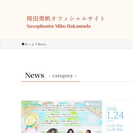
ホーム
News
News
– category –
News