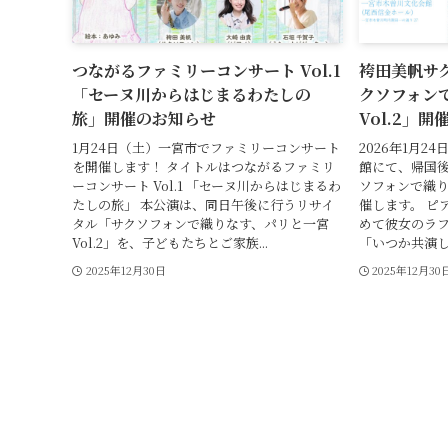
つながるファミリーコンサート Vol.1
袴田美帆サ
「セーヌ川からはじまるわたしの
クソフォン
旅」開催のお知らせ
Vol.2」
1月24日（土）一宮市でファミリーコンサート
2026年1月
を開催します！ タイトルはつながるファミリ
館にて、帰国後
ーコンサート Vol.1 「セーヌ川からはじまるわ
ソフォンで織りな
たしの旅」 本公演は、同日午後に行うリサイ
催します。 ピ
タル「サクソフォンで織りなす、パリと一宮
めて彼女のラ
Vol.2」を、子どもたちとご家族...
「いつか共演し
2025年12月30日
2025年12月30