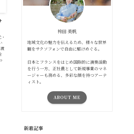
サ
袴田 美帆
元・
地域文化の魅力を伝えるため、様々な世界
い
に渡
観をサクソフォンで自由に駆けめぐる。
を
っ
日本とフランスをはじめ国際的に演奏活動
を行う一方、正社員として新規事業のマネ
ージャーも務める、多彩な顔を持つアーテ
ィスト。
ABOUT ME
新着記事