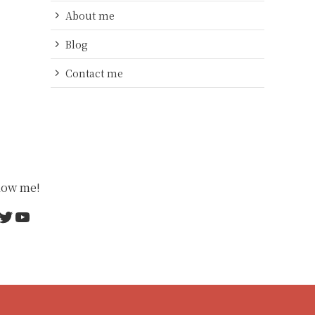
About me
Blog
Contact me
low me!
stagram
Twitter
YouTube