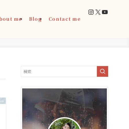
Instagram
X
YouTub
bout me
Blog
Contact me
ws