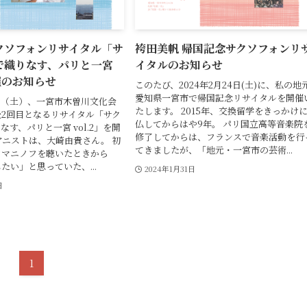
クソフォンリサイタル「サ
袴田美帆 帰国記念サクソフォンリ
で織りなす、パリと一宮
イタルのお知らせ
開催のお知らせ
このたび、2024年2月24日(土)に、私の地
愛知県一宮市で帰国記念リサイタルを開催
24日（土）、一宮市木曽川文化会
たします。 2015年、交換留学をきっかけ
2回目となるリサイタル「サク
仏してからはや9年。 パリ国立高等音楽院
す、パリと一宮 vol.2」を開
修了してからは、フランスで音楽活動を行
アニストは、大崎由貴さん。 初
てきましたが、「地元・一宮市の芸術...
フマニノフを聴いたときから
たい」と思っていた、...
2024年1月31日
日
1